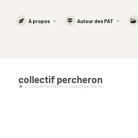
À propos
Autour des PAT
collectif percheron
→
Collectif Percheron
→
collectif percheron