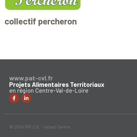
collectif percheron
www.pat-cvl.fr
Projets Alimentaires Territoriaux
en région Centre-Val-de-Loire
© 2024 PAT CVL - Inpact Centre