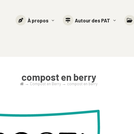
À propos
Autour des PAT
compost en berry
→
Compost en Berry
→
compost en berry