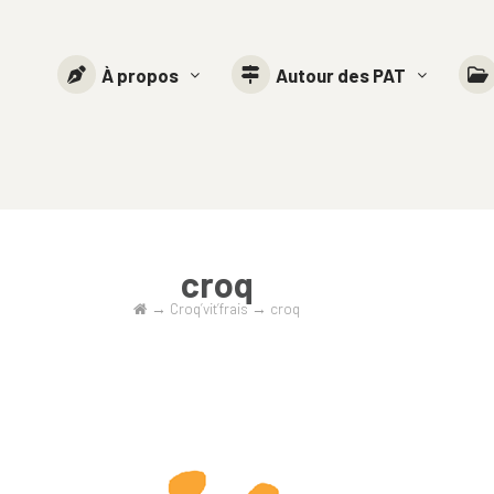
À propos
Autour des PAT
croq
→
Croq’vit’frais
→
croq