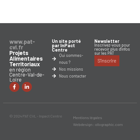
www.pat-
Un site porté
Newsletter
par InPact
Inscrivez-vous pour
cvl.fr
recevoir plus d'infos
Centre
Projets
sur les PAT
Qui sommes-
Alimentaires
S'inscrire
nous ?
Territoriaux
en région
Nos missions
Centre-Val-de-
Nous contacter
Loire
© 2024 PAT CVL - Inpact Centre
Mentions légales
Webdesign : olivgraphic.com