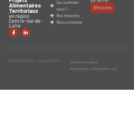
Projets
sur les PAT
Qui sommes-
Alimentaires
S'inscrire
nous ?
Territoriaux
en région
Nos missions
Centre-Val-de-
Nous contacter
Loire
© 2024 PAT CVL - Inpact Centre
Mentions légales
Webdesign : olivgraphic.com