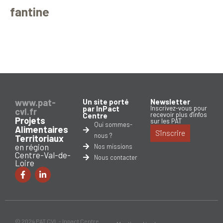
fantine
www.pat-
Un site porté
Newsletter
par InPact
Inscrivez-vous pour
cvl.fr
recevoir plus d'infos
Centre
Projets
sur les PAT
Qui sommes-
Alimentaires
S'inscrire
nous ?
Territoriaux
en région
Nos missions
Centre-Val-de-
Nous contacter
Loire
© 2024 PAT CVL - Inpact Centre