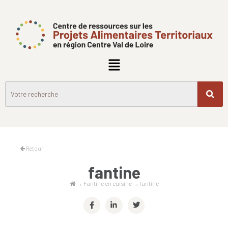
Retour
fantine
→
Fantine en cuisine
→
fantine