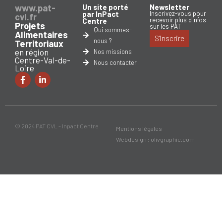
www.pat-
Un site porté
Newsletter
par InPact
Inscrivez-vous pour
cvl.fr
recevoir plus d'infos
Centre
Projets
sur les PAT
Qui sommes-
Alimentaires
S'inscrire
nous ?
Territoriaux
en région
Nos missions
Centre-Val-de-
Nous contacter
Loire
© 2024 PAT CVL - Inpact Centre
Mentions légales
Webdesign : olivgraphic.com