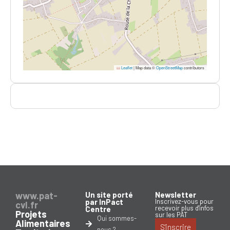
Leaflet
|
Map data ©
OpenStreetMap
contributors
www.pat-
Un site porté
Newsletter
par InPact
Inscrivez-vous pour
cvl.fr
recevoir plus d'infos
Centre
Projets
sur les PAT
Qui sommes-
Alimentaires
S'inscrire
nous ?