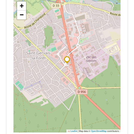
+
−
Leaflet
|
Map data ©
OpenStreetMap
contributors