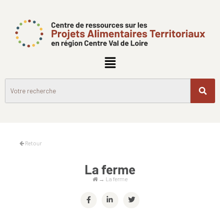
Retour
La ferme
→
La ferme