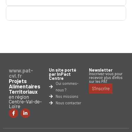
www.pat-
Un site porté
Newsletter
par InPact
Inscrivez-vous pour
cvl.fr
recevoir plus d'infos
Centre
Projets
sur les PAT
Qui sommes-
Alimentaires
S'inscrire
nous ?
Territoriaux
en région
Nos missions
Centre-Val-de-
Nous contacter
Loire