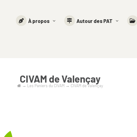
À propos
Autour des PAT
CIVAM de Valençay
→
Les Paniers du CIVAM
→
CIVAM de Valençay