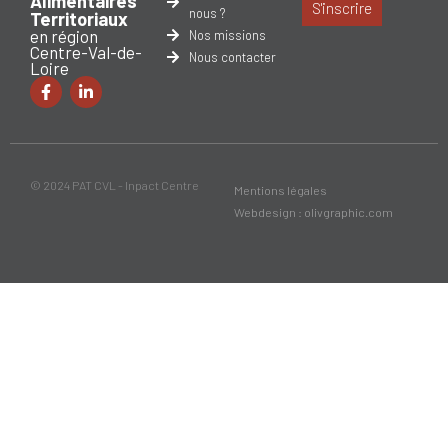
Alimentaires
S'inscrire
nous ?
Territoriaux
en région
Nos missions
Centre-Val-de-
Nous contacter
Loire
© 2024 PAT CVL - Inpact Centre
Mentions légales
Webdesign : olivgraphic.com