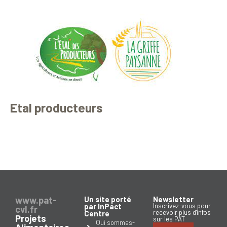
Etal producteurs
www.pat-
Un site porté
Newsletter
par InPact
Inscrivez-vous pour
cvl.fr
recevoir plus d'infos
Centre
Projets
sur les PAT
Qui sommes-