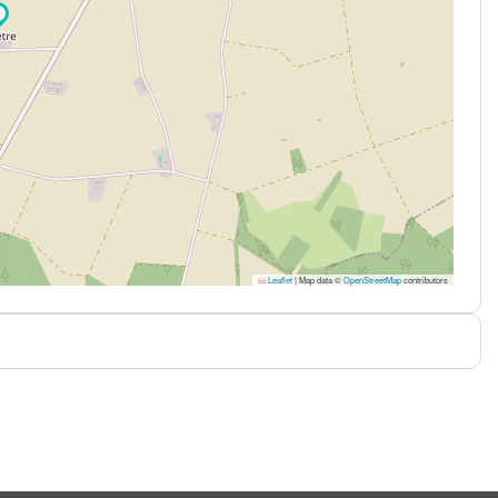
Leaflet
|
Map data ©
OpenStreetMap
contributors