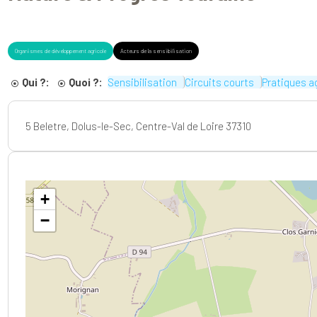
Organismes de développement agricole
Acteurs de la sensibilisation
Qui ?:
Quoi ?:
Sensibilisation
Circuits courts
Pratiques a
5 Beletre, Dolus-le-Sec, Centre-Val de Loire 37310
+
−