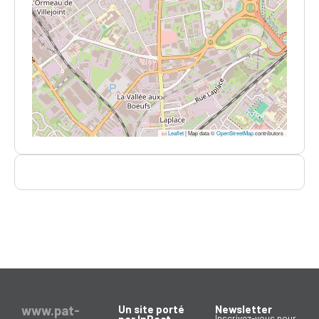
Leaflet
|
Map data ©
OpenStreetMap
contributors
www.pat-
Un site porté
Newsletter
par InPact
Inscrivez-vous pour