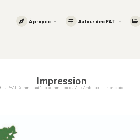
À propos
Autour des PAT
Impression
→
PAAT Communauté de communes du Val d’Amboise
→
Impression