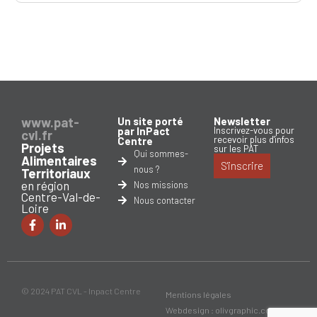
www.pat-
Un site porté
Newsletter
par InPact
Inscrivez-vous pour
cvl.fr
recevoir plus d'infos
Centre
Projets
sur les PAT
Qui sommes-
Alimentaires
S'inscrire
nous ?
Territoriaux
en région
Nos missions
Centre-Val-de-
Nous contacter
Loire
© 2024 PAT CVL - Inpact Centre
Mentions légales
Webdesign : olivgraphic.com