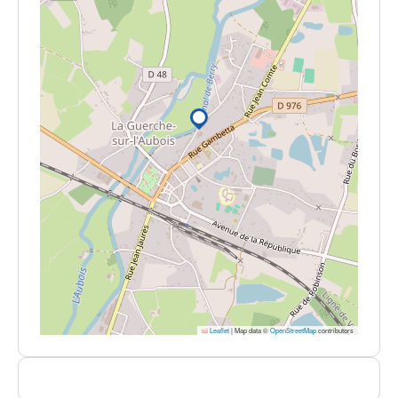
Leaflet
|
Map data ©
OpenStreetMap
contributors