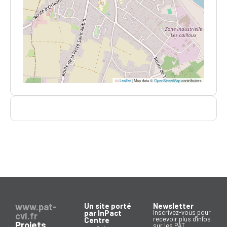
Leaflet
|
Map data ©
OpenStreetMap
contributors
www.pat-
Un site porté
Newsletter
par InPact
Inscrivez-vous pour
cvl.fr
recevoir plus d'infos
Centre
Projets
sur les PAT