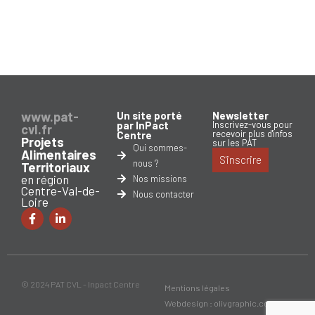
www.pat-
Un site porté
Newsletter
par InPact
Inscrivez-vous pour
cvl.fr
recevoir plus d'infos
Centre
Projets
sur les PAT
Qui sommes-
Alimentaires
S'inscrire
nous ?
Territoriaux
en région
Nos missions
Centre-Val-de-
Nous contacter
Loire
© 2024 PAT CVL - Inpact Centre
Mentions légales
Webdesign : olivgraphic.com