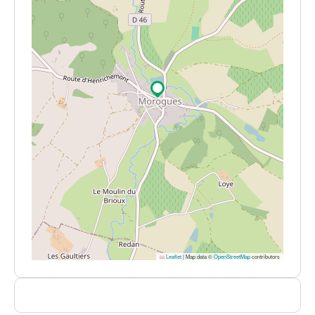
Leaflet
|
Map data ©
OpenStreetMap
contributors