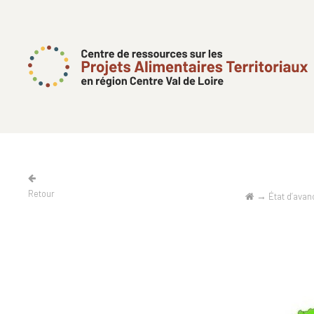
Retour
→
État d’ava