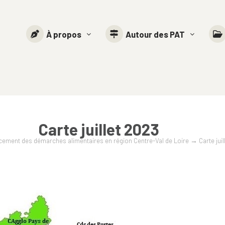
À propos
Autour des PAT
Carte juillet 2023
ncement des démarches alimentaires en région Centre-Val de Loire
→
Carte jui