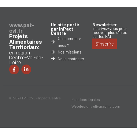
www.pat-
Un site porté
Newsletter
par InPact
Inscrivez-vous pour
cvl.fr
recevoir plus d'infos
Centre
Projets
sur les PAT
Qui sommes-
Alimentaires
S'inscrire
nous ?
Territoriaux
en région
Nos missions
Centre-Val-de-
Nous contacter
Loire
© 2024 PAT CVL - Inpact Centre
Mentions légales
Webdesign : olivgraphic.com