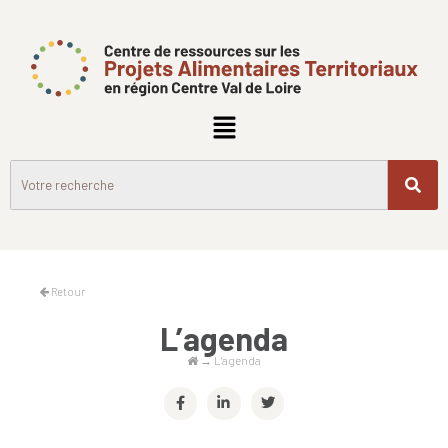
Retour
L’agenda
→
L’agenda