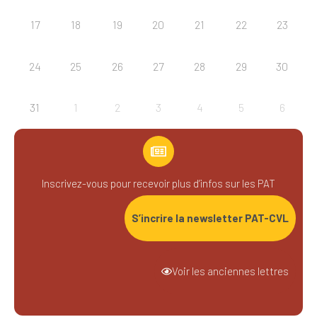
17
18
19
20
21
22
23
24
25
26
27
28
29
30
31
1
2
3
4
5
6
Inscrivez-vous pour recevoir plus d’infos sur les PAT
S’incrire la newsletter PAT-CVL
Voir les anciennes lettres