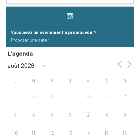
Vous avez un évènement à promouvoir​ ?
Proposer une date >
L’agenda
L
M
M
J
V
S
D
27
28
29
30
31
1
2
7
3
4
5
6
8
9
10
11
12
13
14
15
16