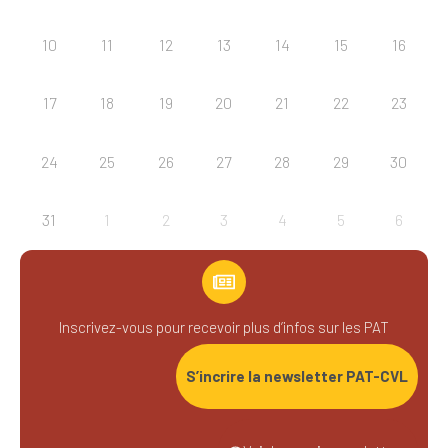
10
11
12
13
14
15
16
17
18
19
20
21
22
23
24
25
26
27
28
29
30
31
1
2
3
4
5
6
Inscrivez-vous pour recevoir plus d’infos sur les PAT
S’incrire la newsletter PAT-CVL