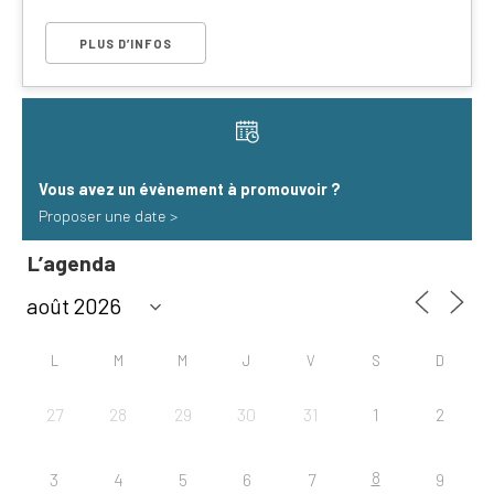
PLUS D’INFOS
Vous avez un évènement à promouvoir​ ?
Proposer une date >
L’agenda
L
M
M
J
V
S
D
27
28
29
30
31
1
2
8
3
4
5
6
7
9