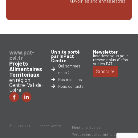
Voir les anciennes lettres
www.pat-
Un site porté
Newsletter
par InPact
Inscrivez-vous pour
cvl.fr
recevoir plus d'infos
Centre
Projets
sur les PAT
Qui sommes-
Alimentaires
S'inscrire
nous ?
Territoriaux
en région
Nos missions
Centre-Val-de-
Nous contacter
Loire
© 2024 PAT CVL - Inpact Centre
Mentions légales
Webdesign : olivgraphic.com