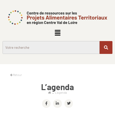
Retour
L’agenda
→
L’agenda