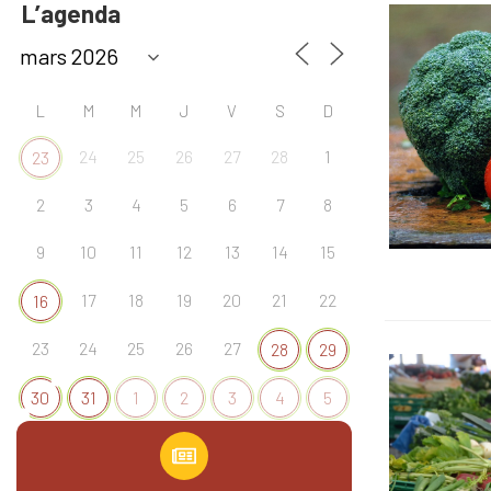
L’agenda
L
M
M
J
V
S
D
24
25
26
27
28
1
23
2
3
4
5
6
7
8
9
10
11
12
13
14
15
17
18
19
20
21
22
16
23
24
25
26
27
28
29
30
31
1
2
3
4
5