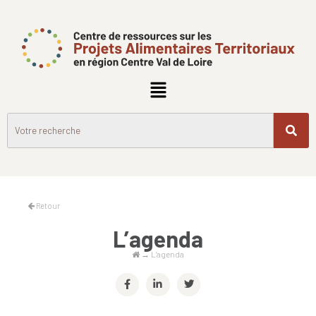
Retour
L’agenda
→
L’agenda