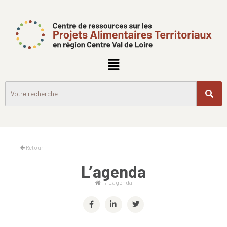
Retour
L’agenda
→
L’agenda