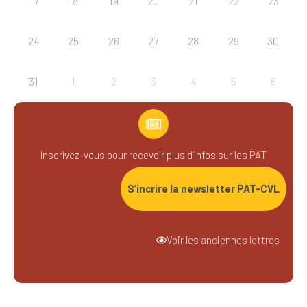
17
18
19
20
21
22
23
24
25
26
27
28
29
30
31
1
2
3
4
5
6
Inscrivez-vous pour recevoir plus d’infos sur les PAT
S’incrire la newsletter PAT-CVL
Voir les anciennes lettres