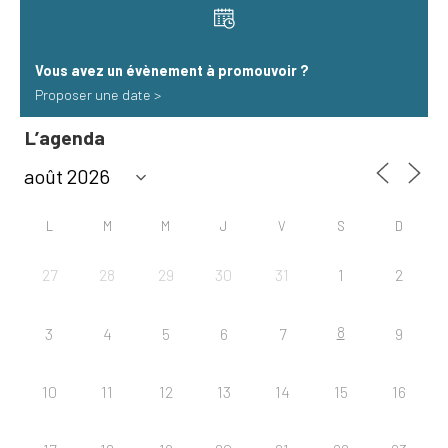
Vous avez un évènement à promouvoir​ ?
Proposer une date >
L’agenda
L
M
M
J
V
S
D
27
28
29
30
31
1
2
8
3
4
5
6
7
9
10
11
12
13
14
15
16