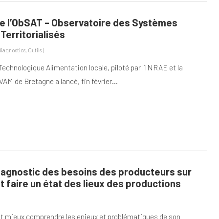
 l’ObSAT – Observatoire des Systèmes
Territorialisés
 diagnostics
,
Outils
|
echnologique Alimentation locale, piloté par l’INRAE et la
VAM de Bretagne a lancé, fin février…
diagnostic des besoins des producteurs sur
 et faire un état des lieux des productions
nt mieux comprendre les enjeux et problématiques de son