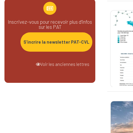
Inscrivez-vous pour recevoir plus d’infos
sur les PAT
S’incrire la newsletter PAT-CVL
Voir les anciennes lettres