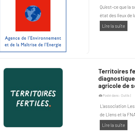
Qu’est-ce que la 
état des lieux de 
Lire la suite
Territoires f
diagnostiquer
agricole de s
Posté dans :
Outils
|
L’association Les
de Liens et la FN
Lire la suite