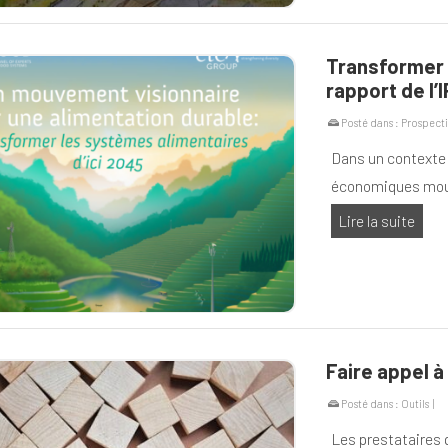
Transformer l
rapport de l
Posté dans :
Prospecti
Dans un contexte
économiques mouva
Lire la suite
Faire appel à
Posté dans :
Outils
|
Les prestataires 