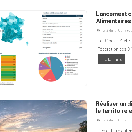
Lancement de
Alimentaires 
Posté dans :
Outils et
Le Réseau Mixte T
Fédération des CI
Lire la suite
Réaliser un 
le territoire
Posté dans :
Outils
|
Des outils existe