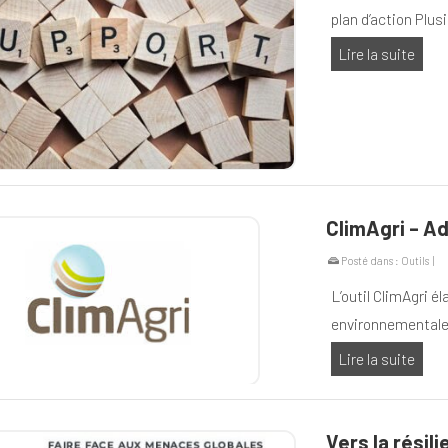
plan d’action Plu
Lire la suite
ClimAgri – 
Posté dans :
Outils
|
L’outil ClimAgri é
environnementale d
Lire la suite
Vers la résil