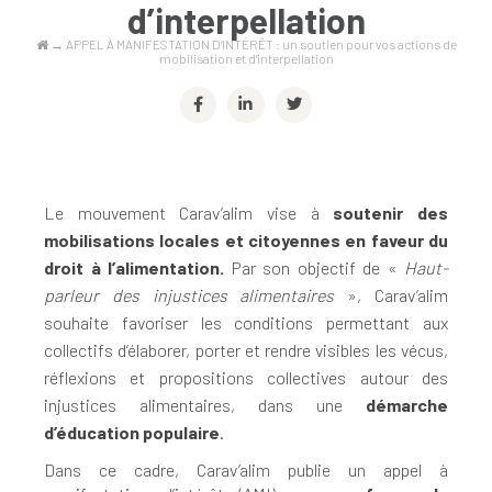
d’interpellation
→
APPEL À MANIFESTATION D’INTÉRÊT : un soutien pour vos actions de
mobilisation et d’interpellation
Le mouvement Carav’alim vise à
soutenir des
mobilisations locales et citoyennes en faveur du
droit à l’alimentation.
Par son objectif de «
Haut-
parleur des injustices alimentaires
», Carav’alim
souhaite favoriser les conditions permettant aux
collectifs d’élaborer, porter et rendre visibles les vécus,
réflexions et propositions collectives autour des
injustices alimentaires, dans une
démarche
d’éducation populaire
.
Dans ce cadre, Carav’alim publie un appel à