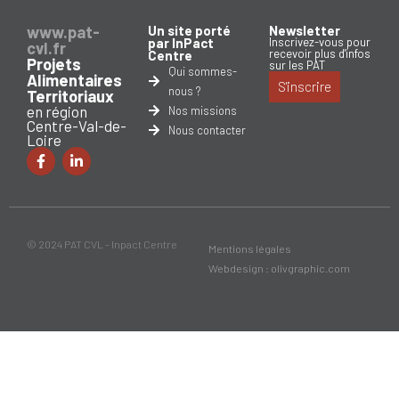
www.pat-
Un site porté
Newsletter
par InPact
Inscrivez-vous pour
cvl.fr
recevoir plus d'infos
Centre
Projets
sur les PAT
Qui sommes-
Alimentaires
S'inscrire
nous ?
Territoriaux
en région
Nos missions
Centre-Val-de-
Nous contacter
Loire
© 2024 PAT CVL - Inpact Centre
Mentions légales
Webdesign : olivgraphic.com