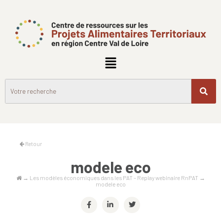
Retour
modele eco
→
Les modèles économiques dans les PAT – Replay webinaire RnPAT
→
modele eco