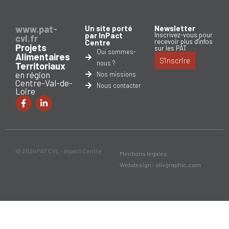
www.pat-
Un site porté
Newsletter
par InPact
Inscrivez-vous pour
cvl.fr
recevoir plus d'infos
Centre
Projets
sur les PAT
Qui sommes-
Alimentaires
S'inscrire
nous ?
Territoriaux
en région
Nos missions
Centre-Val-de-
Nous contacter
Loire
© 2024 PAT CVL - Inpact Centre
Mentions légales
Webdesign : olivgraphic.com