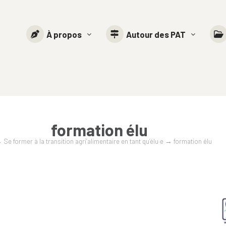
À propos
Autour des PAT
formation élu
→
Se former à la transition agri’alimentaire en tant qu’élu·e
→
formation élu