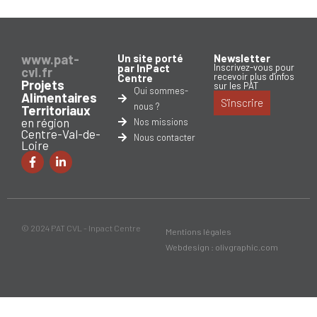
www.pat-
Un site porté
Newsletter
par InPact
Inscrivez-vous pour
cvl.fr
recevoir plus d'infos
Centre
Projets
sur les PAT
Qui sommes-
Alimentaires
S'inscrire
nous ?
Territoriaux
en région
Nos missions
Centre-Val-de-
Nous contacter
Loire
© 2024 PAT CVL - Inpact Centre
Mentions légales
Webdesign : olivgraphic.com