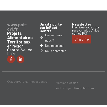
www.pat-
Un site porté
Newsletter
par InPact
Inscrivez-vous pour
cvl.fr
recevoir plus d'infos
Centre
Projets
sur les PAT
Qui sommes-
Alimentaires
S'inscrire
nous ?
Territoriaux
en région
Nos missions
Centre-Val-de-
Nous contacter
Loire
© 2024 PAT CVL - Inpact Centre
Mentions légales
Webdesign : olivgraphic.com