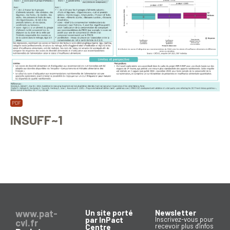
INSUFF~1
www.pat-
Un site porté
Newsletter
par InPact
Inscrivez-vous pour
cvl.fr
recevoir plus d'infos
Centre