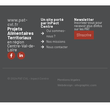
www.pat-
Un site porté
Newsletter
par InPact
Inscrivez-vous pour
cvl.fr
recevoir plus d'infos
Centre
Projets
sur les PAT
Qui sommes-
Alimentaires
S'inscrire
nous ?
Territoriaux
en région
Nos missions
Centre-Val-de-
Nous contacter
Loire
© 2024 PAT CVL - Inpact Centre
Mentions légales
Webdesign : olivgraphic.com