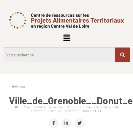
Retour
Ville_de_Grenoble__Donut_
→
Projet Résilient : la théorie du Donut territorialisée par la ville de
Grenoble
→
Ville_de_Grenoble__Donut_et_LP