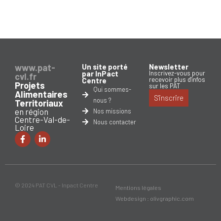
www.pat-
Un site porté
Newsletter
par InPact
Inscrivez-vous pour
cvl.fr
recevoir plus d'infos
Centre
Projets
sur les PAT
Qui sommes-
Alimentaires
S'inscrire
nous ?
Territoriaux
en région
Nos missions
Centre-Val-de-
Nous contacter
Loire
© 2024 PAT CVL - Inpact Centre
Mentions légales
Webdesign : olivgraphic.com