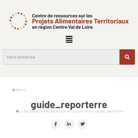
Retour
guide_reporterre
→
Mobilisation des élu·e·s par les citoyen·ne·s
→
guide_reporterre