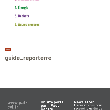
guide_reporterre
www.pat-
Un site porté
Newsletter
par InPact
Inscrivez-vous pour
cvl.fr
recevoir plus d'infos
Centre