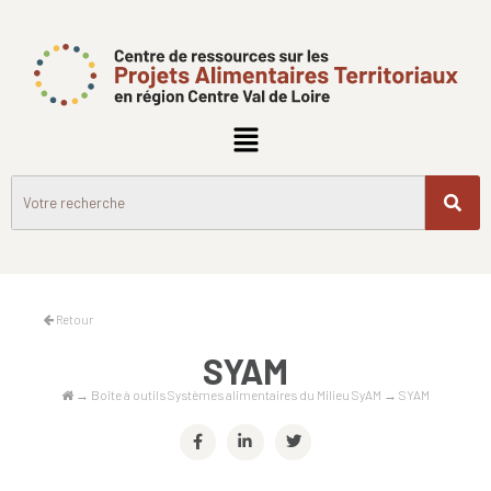
Retour
SYAM
→
Boîte à outils Systèmes alimentaires du Milieu SyAM
→
SYAM