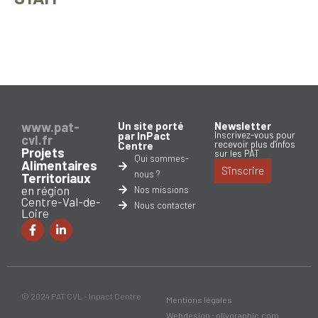
www.pat-
Un site porté
Newsletter
par InPact
Inscrivez-vous pour
cvl.fr
recevoir plus d'infos
Centre
Projets
sur les PAT
Qui sommes-
Alimentaires
S'inscrire
nous ?
Territoriaux
en région
Nos missions
Centre-Val-de-
Nous contacter
Loire
© 2024 PAT CVL - Inpact Centre
Mentions légales
Webdesign : olivgraphic.com