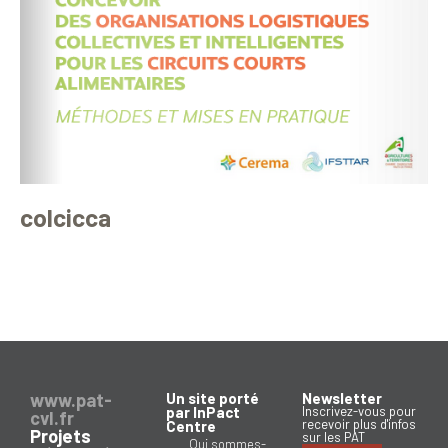
colcicca
www.pat-
Un site porté
Newsletter
par InPact
Inscrivez-vous pour
cvl.fr
recevoir plus d'infos
Centre
Projets
sur les PAT
Qui sommes-