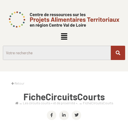
Retour
FicheCircuitsCourts
→
Les circuits courts « et de proximité ».
→
FicheCircuitsCourts