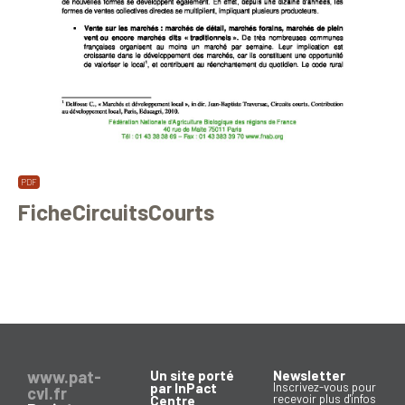
FicheCircuitsCourts
www.pat-
Un site porté
Newsletter
par InPact
Inscrivez-vous pour
cvl.fr
recevoir plus d'infos
Centre