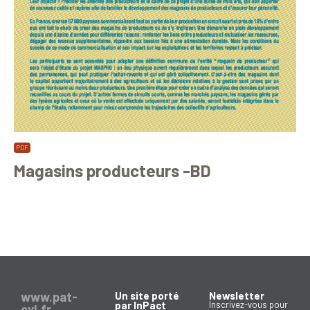
Magasins producteurs -BD
www.pat-
Un site porté
Newsletter
par InPact
Inscrivez-vous pour
cvl.fr