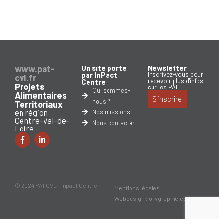
www.pat-
Un site porté
Newsletter
par InPact
Inscrivez-vous pour
cvl.fr
recevoir plus d'infos
Centre
Projets
sur les PAT
Qui sommes-
Alimentaires
S'inscrire
nous ?
Territoriaux
en région
Nos missions
Centre-Val-de-
Nous contacter
Loire
© 2024 PAT CVL - Inpact Centre
Mentions légales
Webdesign : olivgraphic.com