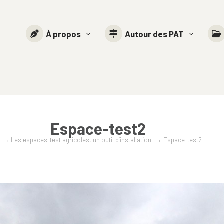
À propos
Autour des PAT
Espace-test2
→
Les espaces-test agricoles, un outil d’installation.
→
Espace-test2