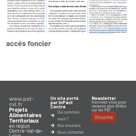
accès foncier
www.pat-
Un site porté
Newsletter
par InPact
Inscrivez-vous pour
cvl.fr
recevoir plus d'infos
Centre
Projets
sur les PAT
Qui sommes-
Alimentaires
S'inscrire
nous ?
Territoriaux
en région
Nos missions
Centre-Val-de-
Nous contacter
Loire