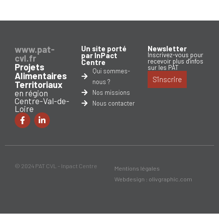
www.pat-
Un site porté
Newsletter
par InPact
Inscrivez-vous pour
cvl.fr
recevoir plus d'infos
Centre
Projets
sur les PAT
Qui sommes-
Alimentaires
S'inscrire
nous ?
Territoriaux
en région
Nos missions
Centre-Val-de-
Nous contacter
Loire
© 2024 PAT CVL - Inpact Centre
Mentions légales
Webdesign : olivgraphic.com