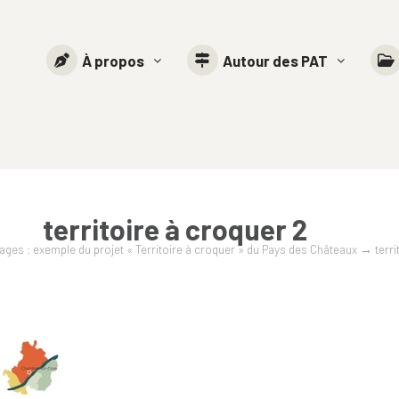
À propos
Autour des PAT
territoire à croquer 2
ages : exemple du projet « Territoire à croquer » du Pays des Châteaux
→
terr