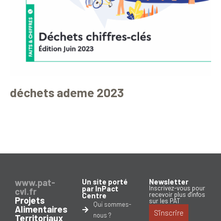
déchets ademe 2023
www.pat-
Un site porté
Newsletter
par InPact
Inscrivez-vous pour
cvl.fr
recevoir plus d'infos
Centre
Projets
sur les PAT
Qui sommes-
Alimentaires
S'inscrire
nous ?
Territoriaux