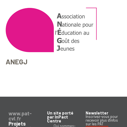
ANEGJ
www.pat-
Un site porté
Newsletter
par InPact
Inscrivez-vous pour
cvl.fr
recevoir plus d'infos
Centre
Projets
sur les PAT
Qui sommes-