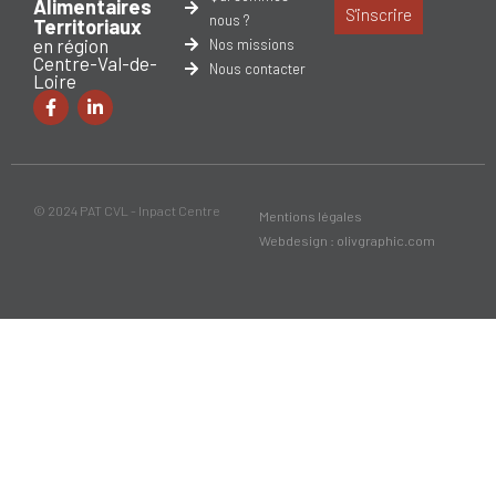
Alimentaires
S'inscrire
nous ?
Territoriaux
en région
Nos missions
Centre-Val-de-
Nous contacter
Loire
© 2024 PAT CVL - Inpact Centre
Mentions légales
Webdesign : olivgraphic.com