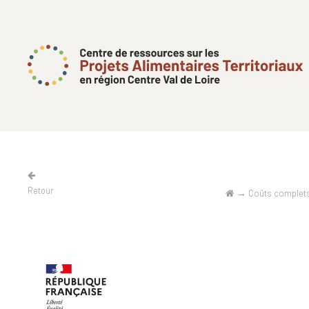
Retour
→
Coûts complets 