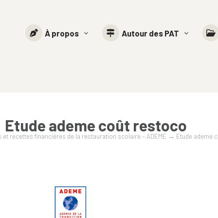
À propos
Autour des PAT
Etude ademe coût restoco
et recettes financières de la restauration scolaire – ADEME
→
Etude ademe c