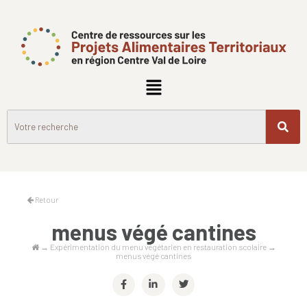
Retour
menus végé cantines
→
Expérimentation du menu végétarien en restauration scolaire
→
menus végé cantines