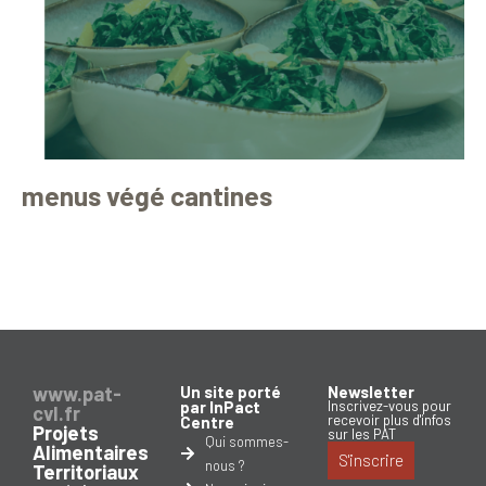
menus végé cantines
www.pat-
Un site porté
Newsletter
par InPact
Inscrivez-vous pour
cvl.fr
recevoir plus d'infos
Centre
Projets
sur les PAT
Qui sommes-
Alimentaires
S'inscrire
nous ?
Territoriaux