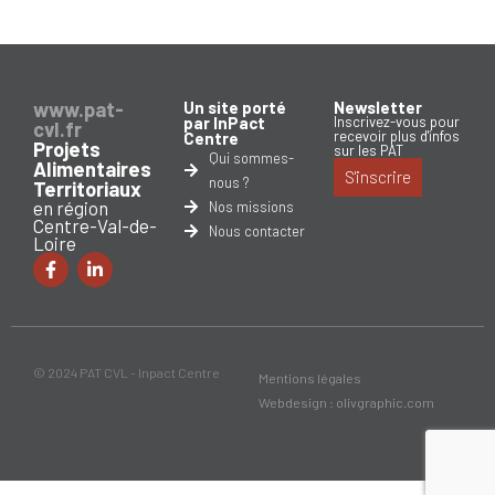
www.pat-
Un site porté
Newsletter
par InPact
Inscrivez-vous pour
cvl.fr
recevoir plus d'infos
Centre
Projets
sur les PAT
Qui sommes-
Alimentaires
S'inscrire
nous ?
Territoriaux
en région
Nos missions
Centre-Val-de-
Nous contacter
Loire
© 2024 PAT CVL - Inpact Centre
Mentions légales
Webdesign : olivgraphic.com