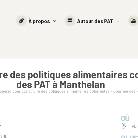
À propos
Autour des PAT
e des politiques alimentaires 
des PAT à Manthelan
pérer pour construire des politiques alimentaires cohérentes – Journée des 
OÙ
021
Ma
PLUS
7:00