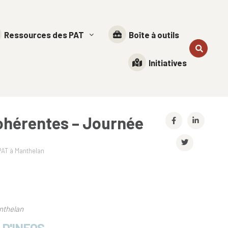
Ressources des PAT
Boîte à outils
Initiatives
cohérentes – Journée
PAT à Manthelan
nthelan
 D'INFOS