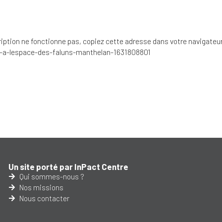
scription ne fonctionne pas, copiez cette adresse dans votre navigateu
-a-lespace-des-faluns-manthelan-1631808801
Un site porté par InPact Centre
Qui sommes-nous ?
Nos missions
Nous contacter