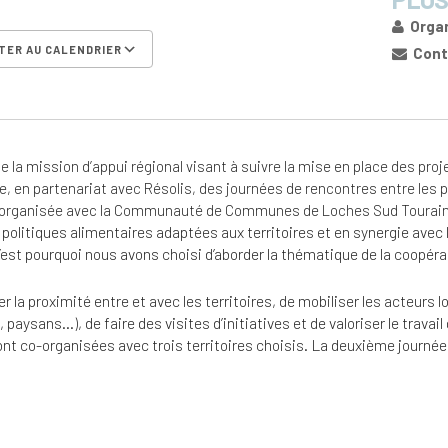
Organ
TER AU CALENDRIER
Conta
er ICS
Calendrier Google
iCalen
e la mission d’appui régional visant à suivre la mise en place des proj
e, en partenariat avec Résolis, des journées de rencontres entre les p
organisée avec la Communauté de Communes de Loches Sud Tourai
politiques alimentaires adaptées aux territoires et en synergie avec 
’est pourquoi nous avons choisi d’aborder la thématique de la coopérat
er la proximité entre et avec les territoires, de mobiliser les acteurs 
 paysans…), de faire des visites d’initiatives et de valoriser le travai
nt co-organisées avec trois territoires choisis. La deuxième journée