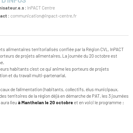
isateur.e.s :
InPACT Centre
ct :
communication@inpact-centre.fr
dar
Office 365
Out
ets alimentaires territorialisés confiée par la Région CVL, InPACT
orteurs de projets alimentaires. La journée du 20 octobre est
ne.
leurs habitants c’est ce qui anime les porteurs de projets
ion et du travail multi-partenarial.
locaux de l’alimentation (habitants, collectifs, élus municipaux,
l des territoires de la région déjà en démarche de PAT, les 3 journées
 aura lieu
à Manthelan le 20 octobre
et en voici le programme :