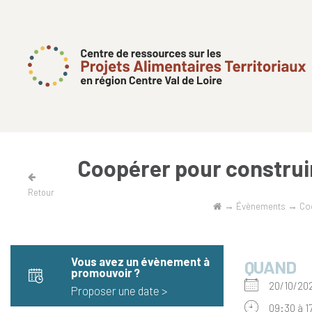
Coopérer pour construir
Retour
→
Évènements
→
Coo
Vous avez un évènement à
QUAND
promouvoir​ ?
20/10/2
Proposer une date >
09:30 à 1