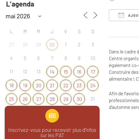
L’agenda
AJOU
Télécharg
L
M
M
J
V
S
D
27
28
29
1
2
3
30
Dans le cadre d
4
5
6
7
8
9
10
Centre organis
également co-
11
12
13
14
15
16
17
Construire des 
alimentaire ! C
18
19
20
21
22
23
24
Afin de favoris
31
25
26
27
28
29
30
professionnels,
d’automne sero
Inscrivez-vous pour recevoir plus d’infos
sur les PAT